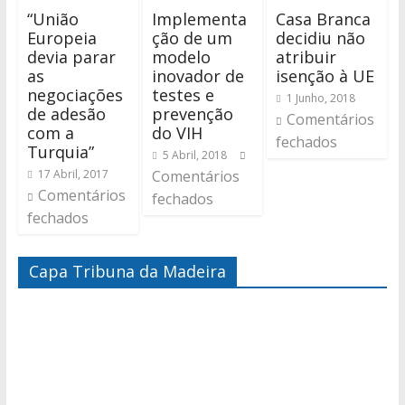
“União
Implementa
Casa Branca
Europeia
ção de um
decidiu não
devia parar
modelo
atribuir
as
inovador de
isenção à UE
negociações
testes e
1 Junho, 2018
de adesão
prevenção
Comentários
com a
do VIH
fechados
Turquia”
5 Abril, 2018
17 Abril, 2017
Comentários
Comentários
fechados
fechados
Capa Tribuna da Madeira