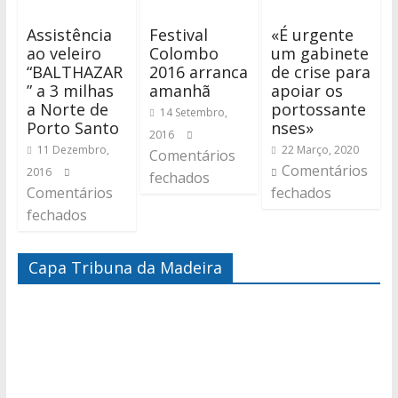
Assistência
Festival
«É urgente
ao veleiro
Colombo
um gabinete
“BALTHAZAR
2016 arranca
de crise para
” a 3 milhas
amanhã
apoiar os
a Norte de
portossante
14 Setembro,
Porto Santo
nses»
2016
11 Dezembro,
22 Março, 2020
Comentários
Comentários
2016
fechados
Comentários
fechados
fechados
Capa Tribuna da Madeira