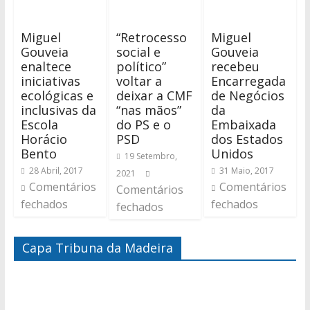
Miguel
“Retrocesso
Miguel
Gouveia
social e
Gouveia
enaltece
político”
recebeu
iniciativas
voltar a
Encarregada
ecológicas e
deixar a CMF
de Negócios
inclusivas da
“nas mãos”
da
Escola
do PS e o
Embaixada
Horácio
PSD
dos Estados
Bento
Unidos
19 Setembro,
28 Abril, 2017
31 Maio, 2017
2021
Comentários
Comentários
Comentários
fechados
fechados
fechados
Capa Tribuna da Madeira