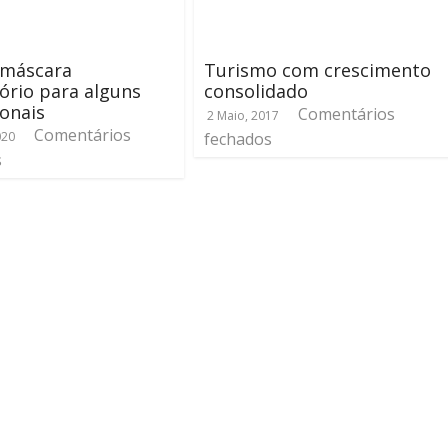
 máscara
Turismo com crescimento
ório para alguns
consolidado
ionais
Comentários
2 Maio, 2017
Comentários
020
fechados
s