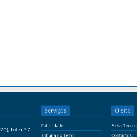
Serviços
O site
Publicidade
Ficha Técnic
ZO), Lote n.º 7,
Tribuna do Leitor
Contactos