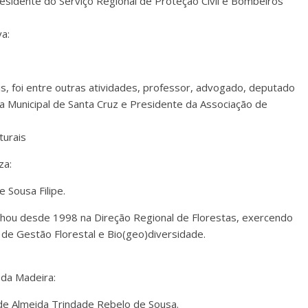
esidente do Serviço Regional de Proteção Civil e Bombeiros
a:
ais, foi entre outras atividades, professor, advogado, deputado
a Municipal de Santa Cruz e Presidente da Associação de
turais
za:
Sousa Filipe.
alhou desde 1998 na Direção Regional de Florestas, exercendo
de Gestão Florestal e Bio(geo)diversidade.
 da Madeira:
 de Almeida Trindade Rebelo de Sousa.