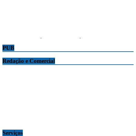
PUB
Redação e Comercial
Tribuna da Madeira
Edifício O Liberal, Parque Empresarial Zona Oeste (PEZO), Lote
n.º 7, 9304-006 Câmara de Lobos, Madeira, Portugal
Telef.:
291 911300
Redação
tribuna@tribunadamadeira.pt
Comercial
comercial@tribunadamadeira.pt
Serviços