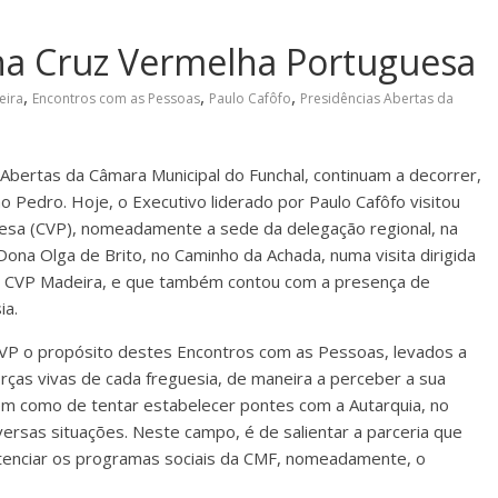
 na Cruz Vermelha Portuguesa
,
,
,
eira
Encontros com as Pessoas
Paulo Cafôfo
Presidências Abertas da
Abertas da Câmara Municipal do Funchal, continuam a decorrer,
o Pedro. Hoje, o Executivo liderado por Paulo Cafôfo visitou
guesa (CVP), nomeadamente a sede da delegação regional, na
ona Olga de Brito, no Caminho da Achada, numa visita dirigida
a CVP Madeira, e que também contou com a presença de
ia.
CVP o propósito destes Encontros com as Pessoas, levados a
rças vivas de cada freguesia, de maneira a perceber a sua
bem como de tentar estabelecer pontes com a Autarquia, no
diversas situações. Neste campo, é de salientar a parceria que
otenciar os programas sociais da CMF, nomeadamente, o