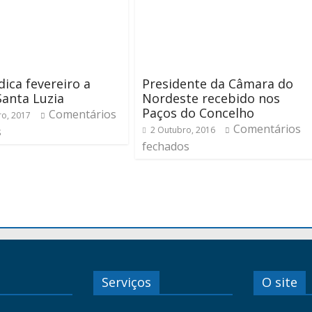
ica fevereiro a
Presidente da Câmara do
 Santa Luzia
Nordeste recebido nos
Paços do Concelho
Comentários
ro, 2017
Comentários
s
2 Outubro, 2016
fechados
Serviços
O site