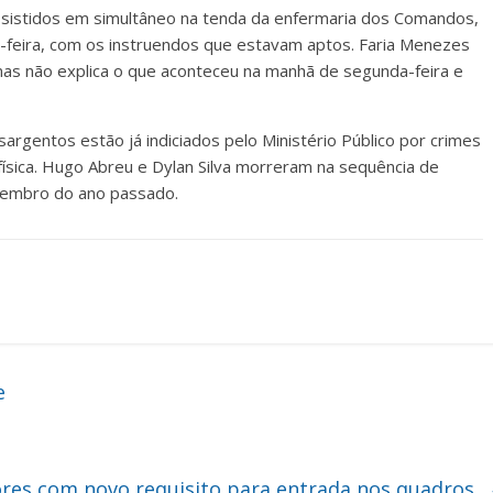
ssistidos em simultâneo na tenda da enfermaria dos Comandos,
a-feira, com os instruendos que estavam aptos. Faria Menezes
mas não explica o que aconteceu na manhã de segunda-feira e
sargentos estão já indiciados pelo Ministério Público por crimes
física. Hugo Abreu e Dylan Silva morreram na sequência de
tembro do ano passado.
e
ores com novo requisito para entrada nos quadros