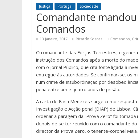
Justiça
Portugal
Sociedade
Comandante mandou p
Comandos
,
13 Janeiro, 2017
Ricardo Soares
Comandos
Cr
O comandante das Forças Terrestres, o general
instrução dos Comandos após a morte do madei
com o jornal Público, que cita fonte ligada à i
entregue às autoridades. Se confirmar-se, os mi
num crime de insubordinação por desobediência 
pena entre um e quatro anos de prisão.
A carta de Faria Menezes surge como resposta
Investigação e Acção penal (DIAP) de Lisboa, Câ
ordenar a paragem da “Prova Zero” foi tomada 
depois de se ter reunido com o comandante do
director da Prova Zero, o tenente-coronel Maia.