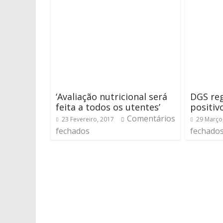
‘Avaliação nutricional será
DGS reg
feita a todos os utentes’
positiv
Comentários
23 Fevereiro, 2017
29 Março
fechados
fechado