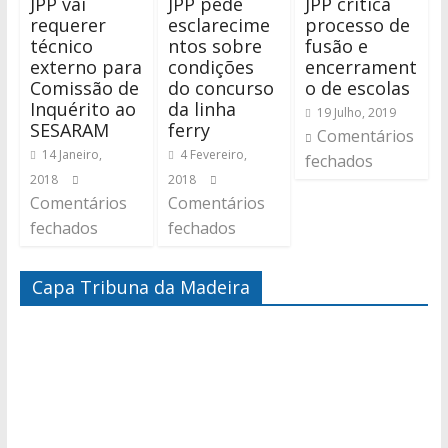
JPP vai
JPP pede
JPP critica
requerer
esclarecime
processo de
técnico
ntos sobre
fusão e
externo para
condições
encerrament
Comissão de
do concurso
o de escolas
Inquérito ao
da linha
19 Julho, 2019
SESARAM
ferry
Comentários
14 Janeiro,
4 Fevereiro,
fechados
2018
2018
Comentários
Comentários
fechados
fechados
Capa Tribuna da Madeira