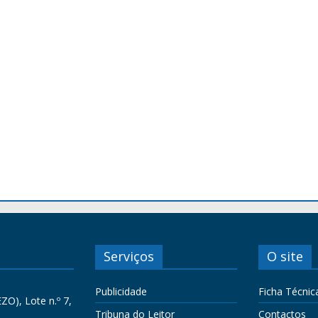
Serviços
O site
Publicidade
Ficha Técnic
ZO), Lote n.º 7,
Tribuna do Leitor
Contactos