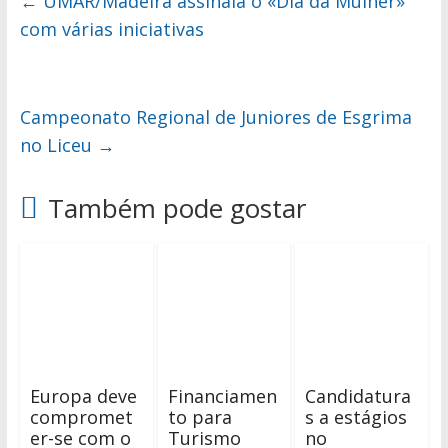
←
UMAR/Madeira assinala o «Dia da Mulher»
com várias iniciativas
Campeonato Regional de Juniores de Esgrima
no Liceu
→
Também pode gostar
Europa deve
Financiamen
Candidatura
compromet
to para
s a estágios
er-se com o
Turismo
no