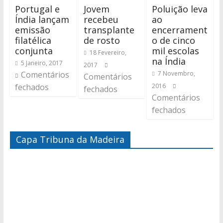
Portugal e
Jovem
Poluição leva
Índia lançam
recebeu
ao
emissão
transplante
encerrament
filatélica
de rosto
o de cinco
conjunta
mil escolas
18 Fevereiro,
na Índia
5 Janeiro, 2017
2017
Comentários
7 Novembro,
Comentários
fechados
2016
fechados
Comentários
fechados
Capa Tribuna da Madeira