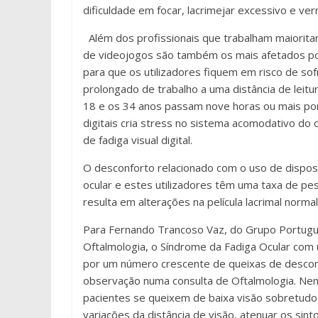
dificuldade em focar, lacrimejar excessivo e ver
Além dos profissionais que trabalham maiorita
de videojogos são também os mais afetados por
para que os utilizadores fiquem em risco de so
prolongado de trabalho a uma distância de leit
18 e os 34 anos passam nove horas ou mais por d
digitais cria stress no sistema acomodativo do 
de fadiga visual digital.
O desconforto relacionado com o uso de disposi
ocular e estes utilizadores têm uma taxa de pe
resulta em alterações na película lacrimal normal
Para Fernando Trancoso Vaz, do Grupo Portugu
Oftalmologia, o Síndrome da Fadiga Ocular com 
por um número crescente de queixas de descon
observação numa consulta de Oftalmologia. Nem
pacientes se queixem de baixa visão sobretudo 
variações da distância de visão, atenuar os si