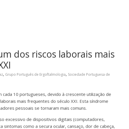
 um dos riscos laborais mais
XXI
,
,
az
Grupo Português de Ergoftalmologia
Sociedade Portuguesa de
m cada 10 portugueses, devido à crescente utilização de
s laborais mais frequentes do século XXI. Esta síndrome
tadores pessoais se tornaram mais comuns.
 uso excessivo de dispositivos digitais (computadores,
ca sintomas como a secura ocular, cansaço, dor de cabeça,