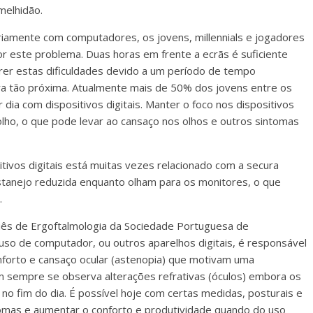
melhidão.
riamente com computadores, os jovens, millennials e jogadores
 este problema. Duas horas em frente a ecrãs é suficiente
frer estas dificuldades devido a um período de tempo
ura tão próxima. Atualmente mais de 50% dos jovens entre os
ia com dispositivos digitais. Manter o foco nos dispositivos
olho, o que pode levar ao cansaço nos olhos e outros sintomas
tivos digitais está muitas vezes relacionado com a secura
stanejo reduzida enquanto olham para os monitores, o que
.
ês de Ergoftalmologia da Sociedade Portuguesa de
uso de computador, ou outros aparelhos digitais, é responsável
forto e cansaço ocular (astenopia) que motivam uma
 sempre se observa alterações refrativas (óculos) embora os
no fim do dia. É possível hoje com certas medidas, posturais e
ntomas e aumentar o conforto e produtividade quando do uso