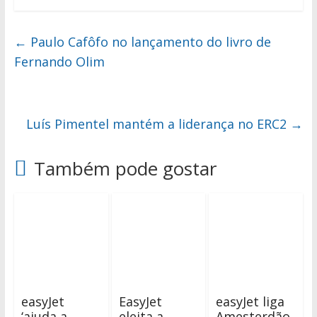
←
Paulo Cafôfo no lançamento do livro de
Fernando Olim
Luís Pimentel mantém a liderança no ERC2
→
Também pode gostar
easyJet
EasyJet
easyJet liga
‘ajuda a
eleita a
Amesterdão