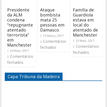
Presidente
Ataque
Família de
da ALM
bombista
Guardiola
condena
mata 25
estava em
“repugnante
pessoas em
local do
atentado
Damasco
atentado de
terrorista”
Manchester
15 Março, 2017
em
Comentários
23 Maio, 2017
Manchester
Comentários
fechados
24 Maio, 2017
fechados
Comentários
fechados
Capa Tribuna da Madeira