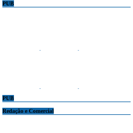
PUB
PUB
Redação e Comercial
Tribuna da Madeira
Edifício O Liberal, Parque Empresarial Zona Oeste (PEZO), Lote