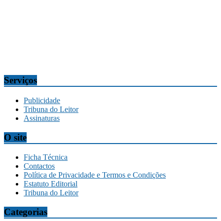
n.º 7, 9304-006 Câmara de Lobos, Madeira, Portugal
Telef.:
291 911300
Redação
tribuna@tribunadamadeira.pt
Comercial
comercial@tribunadamadeira.pt
Serviços
Publicidade
Tribuna do Leitor
Assinaturas
O site
Ficha Técnica
Contactos
Política de Privacidade e Termos e Condições
Estatuto Editorial
Tribuna do Leitor
Categorias