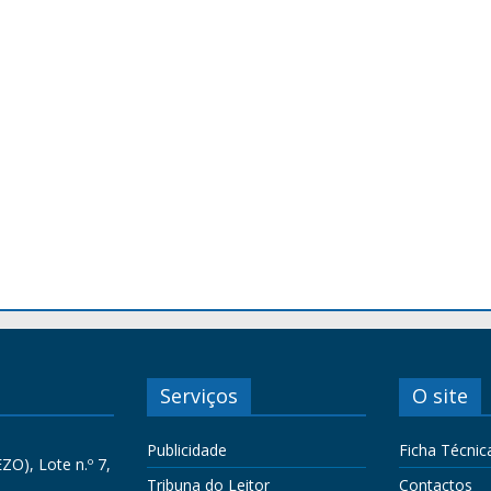
Serviços
O site
Publicidade
Ficha Técnic
ZO), Lote n.º 7,
Tribuna do Leitor
Contactos