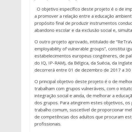
O objetivo específico deste projeto é o de im
a promover a relação entre a educação ambienta
propósito final de produzir instrumentos condu
abandono escolar e da exclusão social e, simul
O outro projeto aprovado, intitulado de “ReTraVa
employability of vulnerable groups”, constitui i
estabelecimentos europeus congéneres, de país
do IQ, IP-RAM), da Bélgica, da Suécia, da Inglat
decorrerá entre 01 de dezembro de 2017 a 30
O principal objetivo deste projeto é o de melh
trabalham com grupos vulneráveis, com o intuit
integração social e ainda, de melhorar a educ
dos grupos. Para atingirem estes objetivos, o
trabalho comum, suscetível de proporcionar mel
de competências dos adultos que procuram est
profissionais.