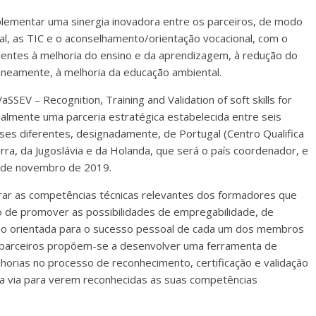
plementar uma sinergia inovadora entre os parceiros, de modo
l, as TIC e o aconselhamento/orientação vocacional, com o
centes à melhoria do ensino e da aprendizagem, à redução do
taneamente, à melhoria da educação ambiental.
SSEV – Recognition, Training and Validation of soft skills for
gualmente uma parceria estratégica estabelecida entre seis
es diferentes, designadamente, de Portugal (Centro Qualifica
erra, da Jugoslávia e da Holanda, que será o país coordenador, e
 de novembro de 2019.
orar as competências técnicas relevantes dos formadores que
o de promover as possibilidades de empregabilidade, de
ação orientada para o sucesso pessoal de cada um dos membros
s parceiros propõem-se a desenvolver uma ferramenta de
horias no processo de reconhecimento, certificação e validação
a via para verem reconhecidas as suas competências