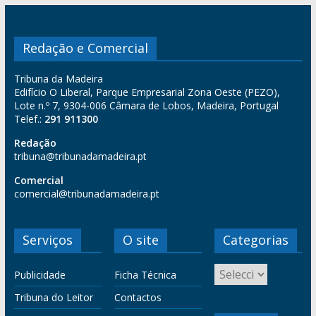
Redação e Comercial
Tribuna da Madeira
Edifício O Liberal, Parque Empresarial Zona Oeste (PEZO),
Lote n.º 7, 9304-006 Câmara de Lobos, Madeira, Portugal
Telef.:
291 911300
Redação
tribuna@tribunadamadeira.pt
Comercial
comercial@tribunadamadeira.pt
Serviços
O site
Categorias
Publicidade
Ficha Técnica
Tribuna do Leitor
Contactos