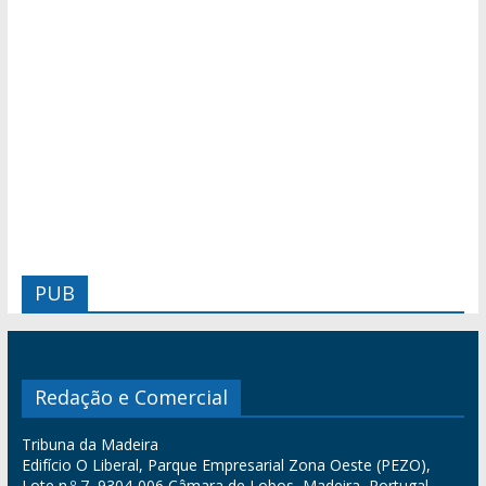
PUB
Redação e Comercial
Tribuna da Madeira
Edifício O Liberal, Parque Empresarial Zona Oeste (PEZO),
Lote n.º 7, 9304-006 Câmara de Lobos, Madeira, Portugal