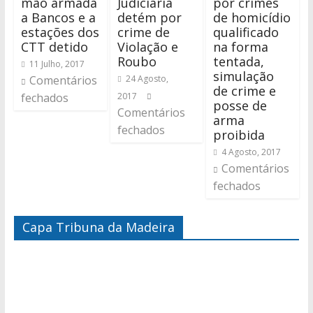
mão armada
Judiciária
por crimes
a Bancos e a
detém por
de homicídio
estações dos
crime de
qualificado
CTT detido
Violação e
na forma
Roubo
tentada,
11 Julho, 2017
simulação
Comentários
24 Agosto,
de crime e
fechados
2017
posse de
Comentários
arma
fechados
proibida
4 Agosto, 2017
Comentários
fechados
Capa Tribuna da Madeira