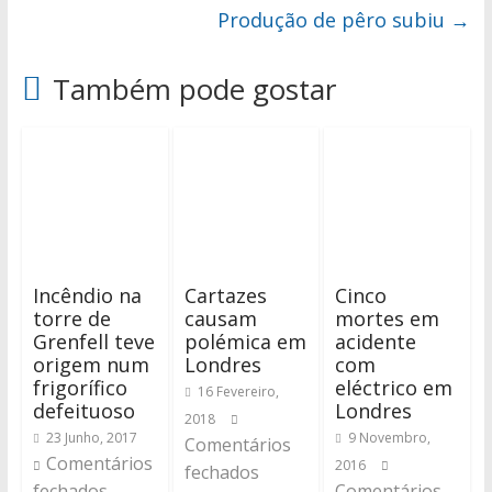
Produção de pêro subiu
→
Também pode gostar
Incêndio na
Cartazes
Cinco
torre de
causam
mortes em
Grenfell teve
polémica em
acidente
origem num
Londres
com
frigorífico
eléctrico em
16 Fevereiro,
defeituoso
Londres
2018
23 Junho, 2017
9 Novembro,
Comentários
Comentários
2016
fechados
fechados
Comentários