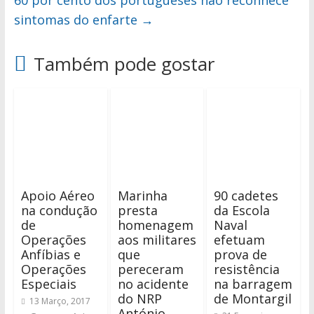
60 por cento dos portugueses não reconhece
sintomas do enfarte
→
Também pode gostar
Apoio Aéreo
Marinha
90 cadetes
na condução
presta
da Escola
de
homenagem
Naval
Operações
aos militares
efetuam
Anfíbias e
que
prova de
Operações
pereceram
resistência
Especiais
no acidente
na barragem
do NRP
de Montargil
13 Março, 2017
António