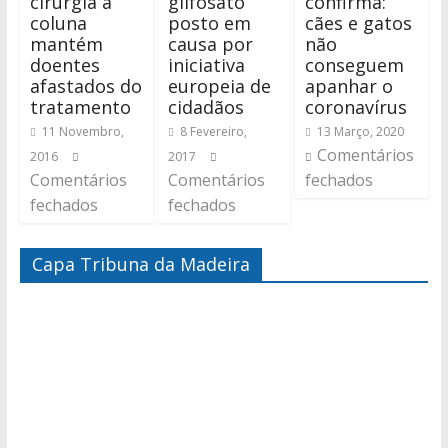
cirurgia à
glifosato
confirma:
coluna
posto em
cães e gatos
mantém
causa por
não
doentes
iniciativa
conseguem
afastados do
europeia de
apanhar o
tratamento
cidadãos
coronavírus
11 Novembro,
8 Fevereiro,
13 Março, 2020
Comentários
2016
2017
Comentários
Comentários
fechados
fechados
fechados
Capa Tribuna da Madeira