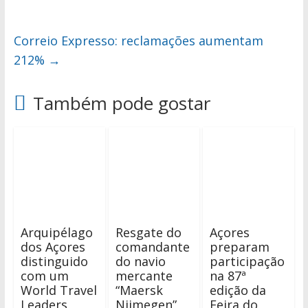
Correio Expresso: reclamações aumentam
212%
→
Também pode gostar
Arquipélago
Resgate do
Açores
dos Açores
comandante
preparam
distinguido
do navio
participação
com um
mercante
na 87ª
World Travel
“Maersk
edição da
Leaders
Nijmegen”
Feira do