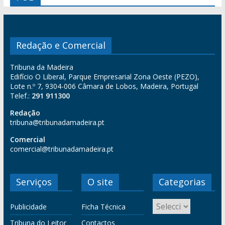
Redação e Comercial
Tribuna da Madeira
Edifício O Liberal, Parque Empresarial Zona Oeste (PEZO),
Lote n.º 7, 9304-006 Câmara de Lobos, Madeira, Portugal
Telef.:
291 911300
Redação
tribuna@tribunadamadeira.pt
Comercial
comercial@tribunadamadeira.pt
Serviços
O site
Categorias
Publicidade
Ficha Técnica
Tribuna do Leitor
Contactos