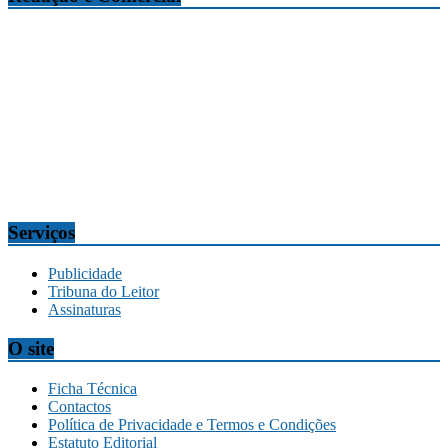
Tribuna da Madeira
Edifício O Liberal, Parque Empresarial Zona Oeste (PEZO), Lote
n.º 7, 9304-006 Câmara de Lobos, Madeira, Portugal
Telef.:
291 911300
Redação
tribuna@tribunadamadeira.pt
Comercial
comercial@tribunadamadeira.pt
Serviços
Publicidade
Tribuna do Leitor
Assinaturas
O site
Ficha Técnica
Contactos
Política de Privacidade e Termos e Condições
Estatuto Editorial