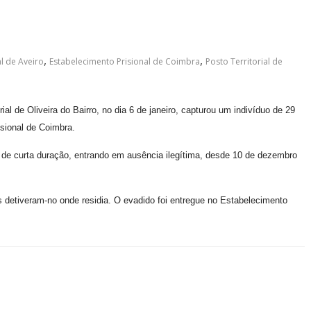
,
,
l de Aveiro
Estabelecimento Prisional de Coimbra
Posto Territorial de
ial de Oliveira do Bairro, no dia 6 de janeiro, capturou um indivíduo de 29
sional de Coimbra.
a de curta duração, entrando em ausência ilegítima, desde 10 de dezembro
s detiveram-no onde residia. O evadido foi entregue no Estabelecimento