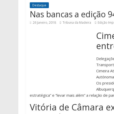
Destaque
Nas bancas a edição 9
26 Janeiro, 2018
Tribuna da Madeira
Edição Imp
Cime
entr
Delegaçõe
Transport
Cimeira A
Autónoma
Os presid
Albuquerq
estratégica” e “levar mais além” a relação de par
Vitória de Câmara ex