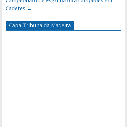
Campeonato de Esgrima dita campeões em
Cadetes
→
Capa Tribuna da Madeira