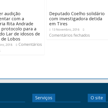
er audição
Deputado Coelho solidário
entar com a
com investigadora detida
ria Rita Andrade
em Tires
 protocolo para a
13 Novembro, 2016
do Lar de idosos de
Comentários fechados
 de Lobos
Comentários
iro, 2018
s
Serviços
O site