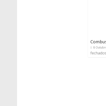
Combust
8 Outubr
fechado