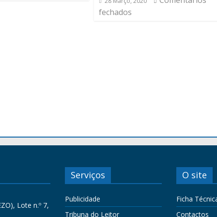
Comentários
28 Março, 2020
fechados
Serviços
O site
Publicidade
Ficha Técnic
ZO), Lote n.º 7,
Tribuna do Leitor
Contactos