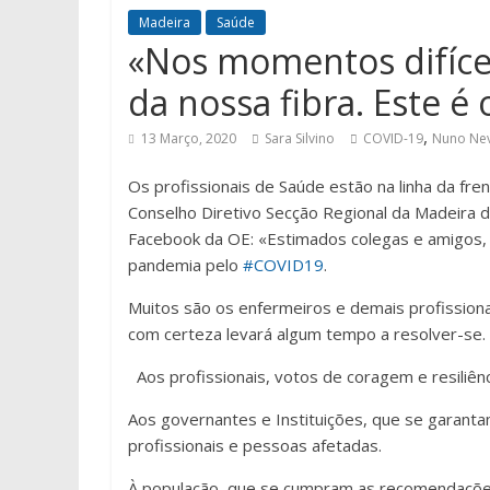
Madeira
Saúde
«Nos momentos difíce
da nossa fibra. Este 
,
13 Março, 2020
Sara Silvino
COVID-19
Nuno Ne
Os profissionais de Saúde estão na linha da fr
Conselho Diretivo Secção Regional da Madeira
Facebook da OE: «Estimados colegas e amigos,
pandemia pelo
#COVID19
.
Muitos são os enfermeiros e demais profissiona
com certeza levará algum tempo a resolver-se.
Aos profissionais, votos de coragem e resiliê
Aos governantes e Instituições, que se garant
profissionais e pessoas afetadas.
À população, que se cumpram as recomendações