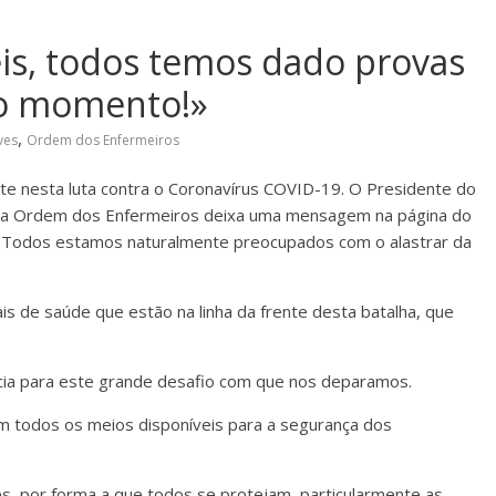
is, todos temos dado provas
é o momento!»
,
ves
Ordem dos Enfermeiros
ente nesta luta contra o Coronavírus COVID-19. O Presidente do
 da Ordem dos Enfermeiros deixa uma mensagem na página do
 Todos estamos naturalmente preocupados com o alastrar da
is de saúde que estão na linha da frente desta batalha, que
ncia para este grande desafio com que nos deparamos.
am todos os meios disponíveis para a segurança dos
, por forma a que todos se protejam, particularmente as