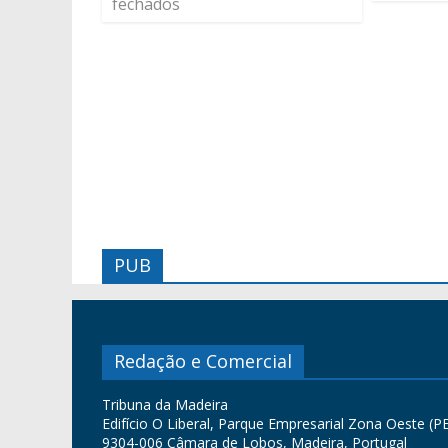
fechados
PUB
Redação e Comercial
Tribuna da Madeira
Edifício O Liberal, Parque Empresarial Zona Oeste (PE
9304-006 Câmara de Lobos, Madeira, Portugal