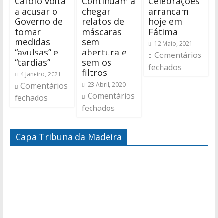
Cafôfo volta
Continuam a
Celebrações
a acusar o
chegar
arrancam
Governo de
relatos de
hoje em
tomar
máscaras
Fátima
medidas
sem
12 Maio, 2021
“avulsas” e
abertura e
Comentários
“tardias”
sem os
fechados
filtros
4 Janeiro, 2021
Comentários
23 Abril, 2020
Comentários
fechados
fechados
Capa Tribuna da Madeira