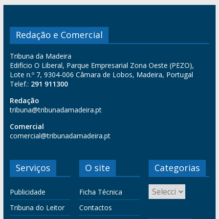
Redação e Comercial
Tribuna da Madeira
Edifício O Liberal, Parque Empresarial Zona Oeste (PEZO),
Lote n.º 7, 9304-006 Câmara de Lobos, Madeira, Portugal
Telef.:
291 911300
Redação
tribuna@tribunadamadeira.pt
Comercial
comercial@tribunadamadeira.pt
Serviços
O site
Categorias
Publicidade
Ficha Técnica
Tribuna do Leitor
Contactos