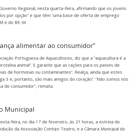
Governo Regional, nesta quarta-feira, afirmando que os jovens
dos por opção” e que têm “uma base de oferta de emprego
-M e do BE-M.
rança alimentar ao consumidor”
ociação Portuguesa de Aquacultores, diz que a “aquacultura é a
proteína animal”. E garante que as rações para os peixes de
eias de hormonas ou contaminantes”. Realça, ainda que estes
a 3 e, portanto, são mais amigos do coração”. “Não somos nós
a do consumidor”, remata.
o Municipal
exta-feira, no dia 17 de fevereiro, às 21 horas, a estreia do
dução da Associação Contigo Teatro, e a Câmara Municipal do