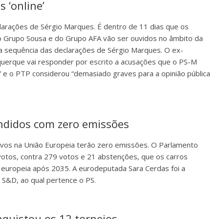
 ‘online’
larações de Sérgio Marques. É dentro de 11 dias que os
o Grupo Sousa e do Grupo AFA vão ser ouvidos no âmbito da
a sequência das declarações de Sérgio Marques. O ex-
uerque vai responder por escrito a acusações que o PS-M
 e o PTP considerou “demasiado graves para a opinião pública
ndidos com zero emissões
novos na União Europeia terão zero emissões. O Parlamento
otos, contra 279 votos e 21 abstenções, que os carros
 europeia após 2035. A eurodeputada Sara Cerdas foi a
 S&D, ao qual pertence o PS.
quistou os 12 torneios