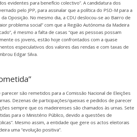
os evidentes para benefício colectivo”. A candidatura dos
vernado pelo JPP, para assinalar que a política do PSD-M para a
os da Oposição. No mesmo dia, a CDU deslocou-se ao Bairro de
maior problema social” com que a Região Autónoma da Madeira
ercado”, é mesmo a falta de casas “que as pessoas possam
armente os jovens, estão hoje confrontados com a quase
umentos especulativos dos valores das rendas e com taxas de
mbrou Edgar Silva.
ometida”
 parecer são remetidos para a Comissão Nacional de Eleições
nas. Dezenas de participações/queixas e pedidos de parecer
eições sempre que os madeirenses são chamados às urnas. Sete
idas para o Ministério Público, devido a questões de
blicas”. Mesmo assim, a entidade que gere os actos eleitorais
eira uma “evolução positiva”.