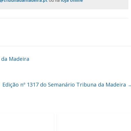
s@tribunadamadeira.pt
ou na
loja online
 da Madeira
Edição nº 1317 do Semanário Tribuna da Madeira