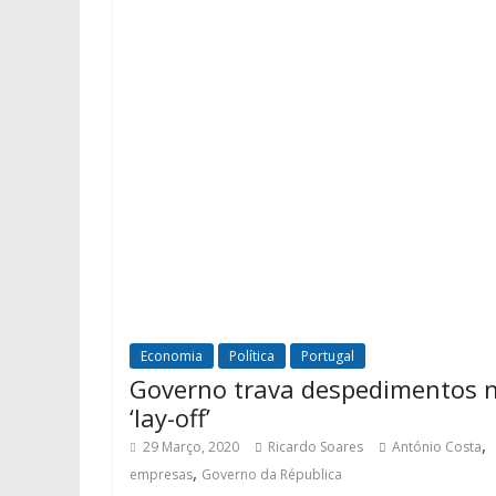
Economia
Política
Portugal
Governo trava despedimentos 
‘lay-off’
,
29 Março, 2020
Ricardo Soares
António Costa
,
empresas
Governo da Républica