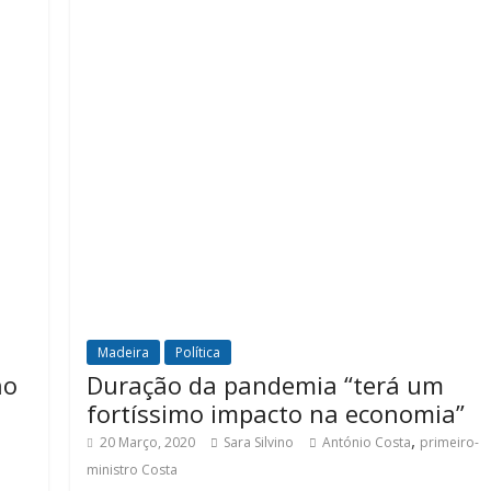
Madeira
Política
no
Duração da pandemia “terá um
fortíssimo impacto na economia”
,
20 Março, 2020
Sara Silvino
António Costa
primeiro-
ministro Costa