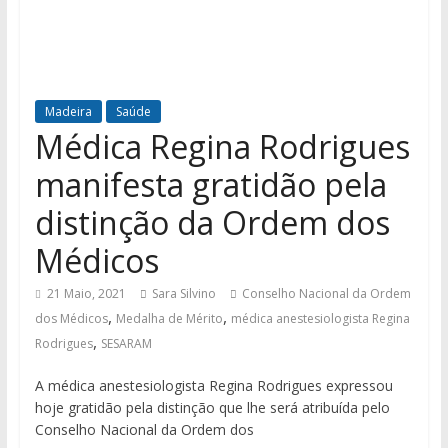
Madeira
Saúde
Médica Regina Rodrigues
manifesta gratidão pela
distinção da Ordem dos
Médicos
21 Maio, 2021
Sara Silvino
Conselho Nacional da Ordem
,
,
dos Médicos
Medalha de Mérito
médica anestesiologista Regina
,
Rodrigues
SESARAM
A médica anestesiologista Regina Rodrigues expressou
hoje gratidão pela distinção que lhe será atribuída pelo
Conselho Nacional da Ordem dos