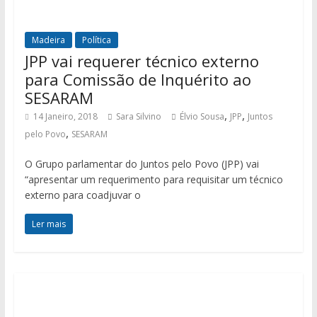
Madeira
Política
JPP vai requerer técnico externo
para Comissão de Inquérito ao
SESARAM
,
,
14 Janeiro, 2018
Sara Silvino
Élvio Sousa
JPP
Juntos
,
pelo Povo
SESARAM
O Grupo parlamentar do Juntos pelo Povo (JPP) vai
“apresentar um requerimento para requisitar um técnico
externo para coadjuvar o
Ler mais