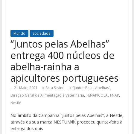
Mundo
Sociedade
“Juntos pelas Abelhas”
entrega 400 núcleos de
abelha-rainha a
apicultores portugueses
,
21 Maio, 2021
Sara Silvino
"Juntos Pelas Abelhas"
,
,
,
Direção Geral de Alimentação e Veterinária
FENAPICOLA
FNAP
Nestlé
No âmbito da Campanha “Juntos pelas Abelhas”, a Nestlé,
através da sua marca NESTUM®, procedeu quinta-feira à
entrega dos dois