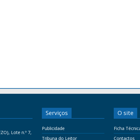
Serviços
O site
Publicidade
Ficha Técnic
ZO), Lote n.º 7,
Tribuna do Leitor
Contactos