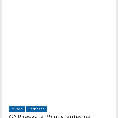
Mundo
Sociedade
GNR resgata 29 migrantes na