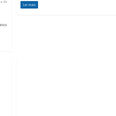
ca da
Ler mais
rios