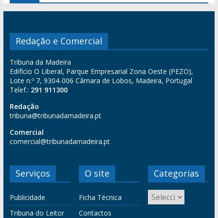
Redação e Comercial
Tribuna da Madeira
Edifício O Liberal, Parque Empresarial Zona Oeste (PEZO),
Lote n.º 7, 9304-006 Câmara de Lobos, Madeira, Portugal
Telef.:
291 911300
Redação
tribuna@tribunadamadeira.pt
Comercial
comercial@tribunadamadeira.pt
Serviços
O site
Categorias
Publicidade
Ficha Técnica
Tribuna do Leitor
Contactos