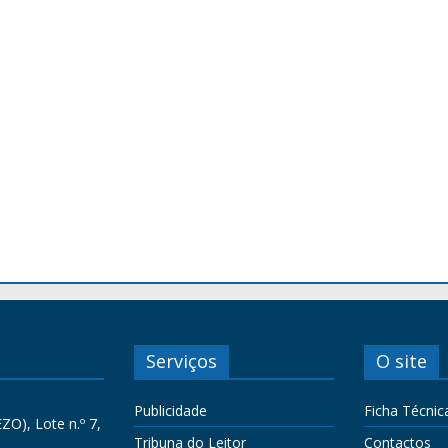
Serviços
O site
Publicidade
Ficha Técnic
ZO), Lote n.º 7,
Tribuna do Leitor
Contactos