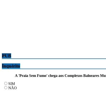
PUB
Inquérito
A 'Praia Sem Fumo' chega aos Complexos Balneares Munic
SIM
NÃO