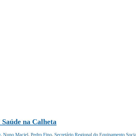
 Saúde na Calheta
D
,
Nuno Maciel
,
Pedro Fino
,
Secretário Regional do Equipamento Social