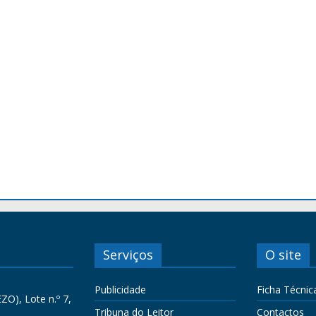
Serviços
O site
Publicidade
Ficha Técnic
ZO), Lote n.º 7,
Tribuna do Leitor
Contactos