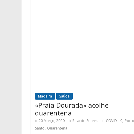
Madeira
Saúde
«Praia Dourada» acolhe
quarentena
,
20 Março, 2020
Ricardo Soares
COVID-19
Port
,
Santo
Quarentena