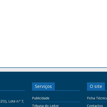
Serviços
O site
Publicidade
Ficha Técnic
ZO), Lote n.º 7,
Tribuna do Leitor
Contactos